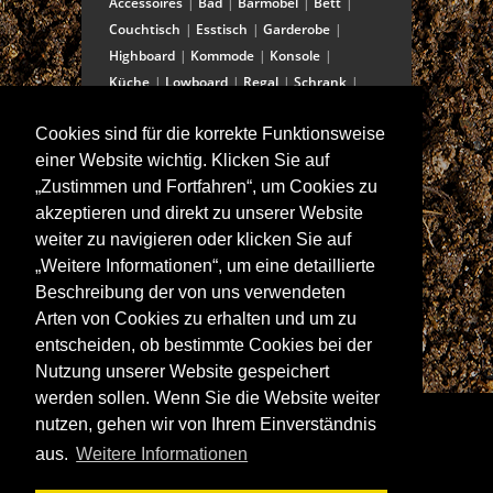
Accessoires
Bad
Barmöbel
Bett
Couchtisch
Esstisch
Garderobe
Highboard
Kommode
Konsole
Küche
Lowboard
Regal
Schrank
Schreibtisch
Sekretär
Spiegel
Cookies sind für die korrekte Funktionsweise
Stuhl/Bank
Truhe
Vitrine
einer Website wichtig. Klicken Sie auf
Wohnwand
„Zustimmen und Fortfahren“, um Cookies zu
akzeptieren und direkt zu unserer Website
weiter zu navigieren oder klicken Sie auf
ANSCHRIFT
„Weitere Informationen“, um eine detaillierte
Spitalstraße 15
Beschreibung der von uns verwendeten
D-97421 Schweinfurt
Arten von Cookies zu erhalten und um zu
Tel +49-9721 60555-60
entscheiden, ob bestimmte Cookies bei der
Fax +49-9721 60555-99
Nutzung unserer Website gespeichert
E-Mail: info@wolf-moebel.de
werden sollen. Wenn Sie die Website weiter
nutzen, gehen wir von Ihrem Einverständnis
aus.
Weitere Informationen