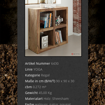
Artikel Nummer
6430
Linie
YOGA
Kategorie
Regal
Maße in cm (B/H/T)
90 x 90 x 30
cbm
0,272 m³
Gewicht
45,00 Kg
Materialart
Holz: Sheesham
Farbe
walnuss, natur, nougat,