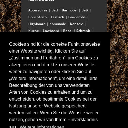
Accessoires
Bad
Barmöbel
Bett
Couchtisch
Esstisch
Garderobe
Highboard
Kommode
Konsole
Küche
Lowboard
Regal
Schrank
Schreibtisch
Sekretär
Spiegel
Cookies sind für die korrekte Funktionsweise
Stuhl/Bank
Truhe
Vitrine
einer Website wichtig. Klicken Sie auf
Wohnwand
„Zustimmen und Fortfahren“, um Cookies zu
akzeptieren und direkt zu unserer Website
weiter zu navigieren oder klicken Sie auf
ANSCHRIFT
„Weitere Informationen“, um eine detaillierte
Spitalstraße 15
Beschreibung der von uns verwendeten
D-97421 Schweinfurt
Arten von Cookies zu erhalten und um zu
Tel +49-9721 60555-60
entscheiden, ob bestimmte Cookies bei der
Fax +49-9721 60555-99
Nutzung unserer Website gespeichert
E-Mail: info@wolf-moebel.de
werden sollen. Wenn Sie die Website weiter
nutzen, gehen wir von Ihrem Einverständnis
aus.
Weitere Informationen