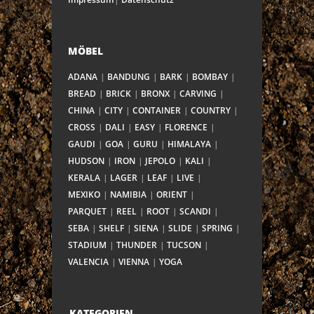
MÖBEL
ADANA
BANDUNG
BARK
BOMBAY
BREAD
BRICK
BRONX
CARVING
CHINA
CITY
CONTAINER
COUNTRY
CROSS
DALI
EASY
FLORENCE
GAUDI
GOA
GURU
HIMALAYA
HUDSON
IRON
JEPOLO
KALI
KERALA
LAGER
LEAF
LIVE
MEXIKO
NAMIBIA
ORIENT
PARQUET
REEL
ROOT
SCANDI
SEBA
SHELF
SIENA
SLIDE
SPRING
STADIUM
THUNDER
TUCSON
VALENCIA
VIENNA
YOGA
KATEGORIEN