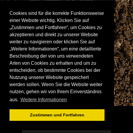
Schreibtisch
Sekretär
Spiegel
Cookies sind für die korrekte Funktionsweise
Stuhl/Bank
Truhe
Vitrine
einer Website wichtig. Klicken Sie auf
Wohnwand
„Zustimmen und Fortfahren“, um Cookies zu
akzeptieren und direkt zu unserer Website
weiter zu navigieren oder klicken Sie auf
ANSCHRIFT
„Weitere Informationen“, um eine detaillierte
Spitalstraße 15
Beschreibung der von uns verwendeten
D-97421 Schweinfurt
Arten von Cookies zu erhalten und um zu
Tel +49-9721 60555-60
entscheiden, ob bestimmte Cookies bei der
Fax +49-9721 60555-99
Nutzung unserer Website gespeichert
E-Mail: info@wolf-moebel.de
werden sollen. Wenn Sie die Website weiter
nutzen, gehen wir von Ihrem Einverständnis
aus.
Weitere Informationen
Zustimmen und Fortfahren
© WOLF MÖBEL GMBH & CO. KG