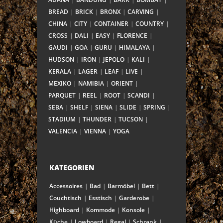
BREAD
BRICK
BRONX
CARVING
CHINA
CITY
CONTAINER
COUNTRY
CROSS
DALI
EASY
FLORENCE
GAUDI
GOA
GURU
HIMALAYA
HUDSON
IRON
JEPOLO
KALI
KERALA
LAGER
LEAF
LIVE
MEXIKO
NAMIBIA
ORIENT
PARQUET
REEL
ROOT
SCANDI
SEBA
SHELF
SIENA
SLIDE
SPRING
STADIUM
THUNDER
TUCSON
VALENCIA
VIENNA
YOGA
KATEGORIEN
Accessoires
Bad
Barmöbel
Bett
Couchtisch
Esstisch
Garderobe
Highboard
Kommode
Konsole
Küche
Lowboard
Regal
Schrank