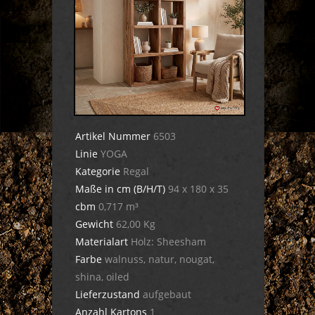
Artikel Nummer
6503
Linie
YOGA
Kategorie
Regal
Maße in cm (B/H/T)
94 x 180 x 35
cbm
0,717 m³
Gewicht
62,00 Kg
Materialart
Holz: Sheesham
Farbe
walnuss, natur, nougat,
shina, oiled
Lieferzustand
aufgebaut
Anzahl Kartons
1